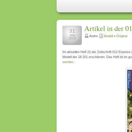
Artikel in der 0
31
Mai
Andre
Modell
»
Original
2012
Im aktuellen Heft 22 der Zeitschrift 012 Express 
Modell der 18 201 erschienen. Das Heft ist im gu
werden
.