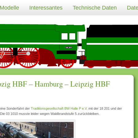
 Modelle
Interessantes
Technische Daten
Date
ipzig HBF – Hamburg – Leipzig HBF
ine Sonderfahrt der
Traditionsgesellschaft BW Halle P e.V.
mit der 18 201 und der
Die 03 1010 musste leider wegen Waldbrandstufe 5 zurückbleiben.