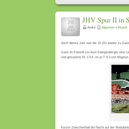
JHV Spur II in 
20
Mai
Andre
Allgemein
»
Modell
2012
Auch dieses Jahr war die 18 201 wieder zu Gas
Ganz im Fotostil von Axel Zwingenberger eine Li
und gesuperte 91 1714 -ex.pr.T 9.3 von Magnus
Kurzer Zwischenhalt bei Nacht auf der Modulanla