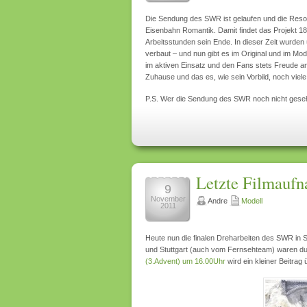
Die Sendung des SWR ist gelaufen und die Reso
Eisenbahn Romantik. Damit findet das Projekt 1
Arbeitsstunden sein Ende. In dieser Zeit wurden 
verbaut – und nun gibt es im Original und im M
im aktiven Einsatz und den Fans stets Freude 
Zuhause und das es, wie sein Vorbild, noch viel
P.S. Wer die Sendung des SWR noch nicht gese
Letzte Filmaufn
9
November
Andre
Modell
2011
Heute nun die finalen Dreharbeiten des SWR in S
und Stuttgart (auch vom Fernsehteam) waren dur
(3.Advent) um 16.00Uhr
wird ein kleiner Beitrag