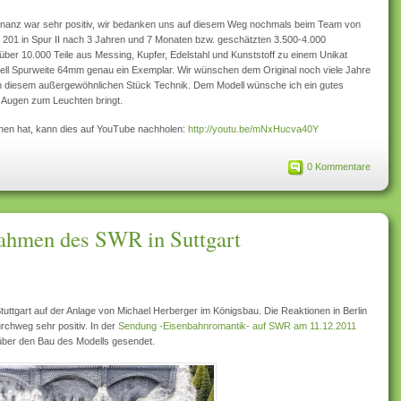
nanz war sehr positiv, wir bedanken uns auf diesem Weg nochmals beim Team von
8 201 in Spur II nach 3 Jahren und 7 Monaten bzw. geschätzten 3.500-4.000
über 10.000 Teile aus Messing, Kupfer, Edelstahl und Kunststoff zu einem Unikat
odell Spurweite 64mm genau ein Exemplar. Wir wünschen dem Original noch viele Jahre
an diesem außergewöhnlichen Stück Technik. Dem Modell wünsche ich ein gutes
e Augen zum Leuchten bringt.
hen hat, kann dies auf YouTube nachholen:
http://youtu.be/mNxHucva40Y
0 Kommentare
ahmen des SWR in Suttgart
tuttgart auf der Anlage von Michael Herberger im Königsbau. Die Reaktionen in Berlin
chweg sehr positiv. In der
Sendung -Eisenbahnromantik- auf SWR am 11.12.2011
 über den Bau des Modells gesendet.