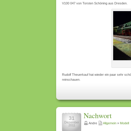
V100 047 von Torsten Schöning aus Dresden.
Rudolf Theuerkauf hat wieder ein paar sehr sch
reinschauen.
Nachwort
31
Dezember
Andre
Allgemein
»
Modell
2011